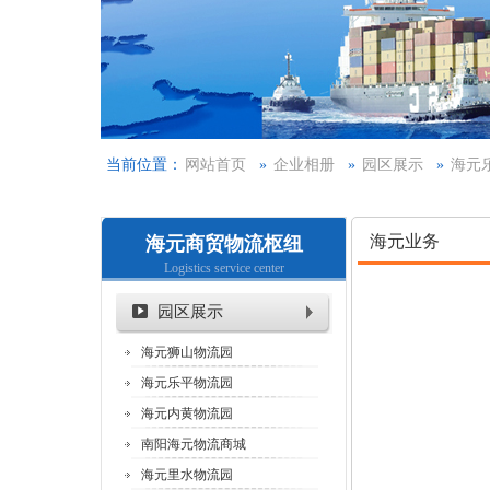
当前位置：
网站首页
»
企业相册
»
园区展示
»
海元
海元业务
海元商贸物流枢纽
Logistics service center
园区展示
海元狮山物流园
海元乐平物流园
海元内黄物流园
南阳海元物流商城
海元里水物流园