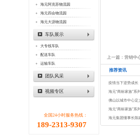
海元阿克苏物流园
海元四会物流园
海元大沥物流园
车队展示
大专线车队
配送车队
上一篇：
营销中
运输车队
推荐资讯
团队风采
疫情当下逆势成长
视频专区
海元“商标家族”系
佛山以城市中心定
库的机会又来了！
海元“商标家族”系
全国24小时服务热线：
世
海元集团懂事长陈
189-2313-9307