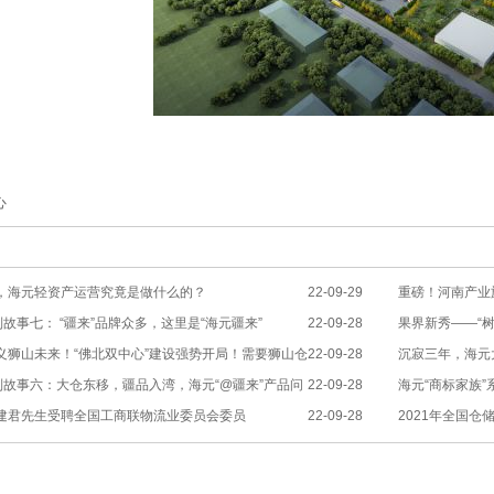
心
，海元轻资产运营究竟是做什么的？
22-09-29
重磅！河南产业
列故事七： “疆来”品牌众多，这里是“海元疆来”
22-09-28
举行
果界新秀——“树
义狮山未来！“佛北双中心”建设强势开局！需要狮山仓
22-09-28
沉寂三年，海元
列故事六：大仓东移，疆品入湾，海元“@疆来”产品问
22-09-28
海元“商标家族
建君先生受聘全国工商联物流业委员会委员
22-09-28
2021年全国
名及全国冷链仓