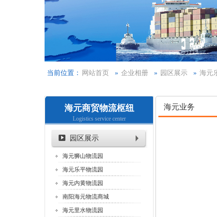
当前位置：
网站首页
»
企业相册
»
园区展示
»
海元
海元业务
海元商贸物流枢纽
Logistics service center
园区展示
海元狮山物流园
海元乐平物流园
海元内黄物流园
南阳海元物流商城
海元里水物流园