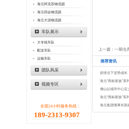
海元阿克苏物流园
海元四会物流园
海元大沥物流园
车队展示
大专线车队
上一篇：
一期仓
配送车队
运输车队
推荐资讯
团队风采
疫情当下逆势成长
海元“商标家族”系
视频专区
佛山以城市中心定
库的机会又来了！
海元“商标家族”系
世
海元集团懂事长陈
全国24小时服务热线：
189-2313-9307