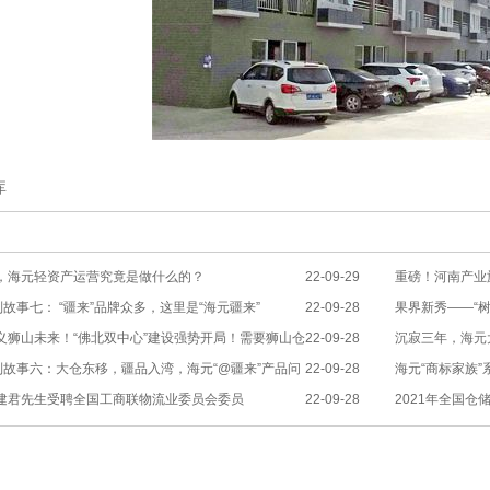
库
，海元轻资产运营究竟是做什么的？
22-09-29
重磅！河南产业
列故事七： “疆来”品牌众多，这里是“海元疆来”
22-09-28
举行
果界新秀——“树
义狮山未来！“佛北双中心”建设强势开局！需要狮山仓
22-09-28
沉寂三年，海元
列故事六：大仓东移，疆品入湾，海元“@疆来”产品问
22-09-28
海元“商标家族
建君先生受聘全国工商联物流业委员会委员
22-09-28
2021年全国
名及全国冷链仓